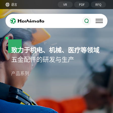
VR
PDF
RFQ
语言
致力于机电、机械、医疗等领域
五金配件的研发与生产
锁具系列
圆柱锁
机柜锁附件
产品系列
接地端子/铜排
六角/圆形螺柱
搭扣/磁门吸