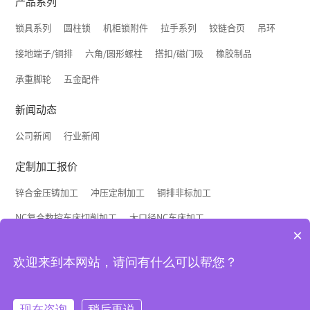
产品系列
锁具系列
圆柱锁
机柜锁附件
拉手系列
铰链合页
吊环
接地端子/铜排
六角/圆形螺柱
搭扣/磁门吸
橡胶制品
承重脚轮
五金配件
新闻动态
公司新闻
行业新闻
定制加工报价
锌合金压铸加工
冲压定制加工
铜排非标加工
NC复合数控车床切削加工
大口径NC车床加工
×
联系我们
欢迎来到本网站，请问有什么可以帮您？
联系方式
招贤纳士
招聘代理商
Copyright © 2023 星本机电配件 All rights reserved
现在咨询
稍后再说