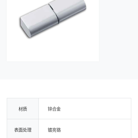
材质
锌合金
表面处理
镀亮铬