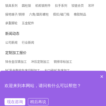
锁具系列
圆柱锁
机柜锁附件
拉手系列
铰链合页
吊环
接地端子/铜排
六角/圆形螺柱
搭扣/磁门吸
橡胶制品
承重脚轮
五金配件
新闻动态
公司新闻
行业新闻
定制加工报价
锌合金压铸加工
冲压定制加工
铜排非标加工
NC复合数控车床切削加工
大口径NC车床加工
×
联系我们
欢迎来到本网站，请问有什么可以帮您？
联系方式
招贤纳士
招聘代理商
Copyright © 2023 星本机电配件 All rights reserved
现在咨询
稍后再说
沪ICP备11024793号-1