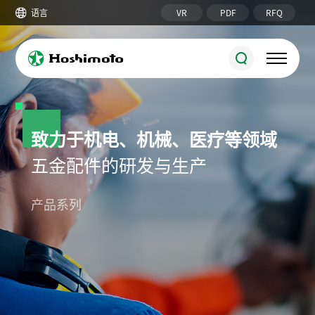
VR
PDF
RFQ
语言
致力于机电、机械、医疗等领域
五金配件的研发与生产
锁具系列
圆柱锁
机柜锁附件
产品系列
接地端子/铜排
六角/圆形螺柱
搭扣/磁门吸