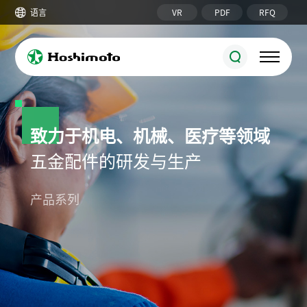
VR
PDF
RFQ
语言
致力于机电、机械、医疗等领域
五金配件的研发与生产
锁具系列
圆柱锁
机柜锁附件
产品系列
接地端子/铜排
六角/圆形螺柱
搭扣/磁门吸